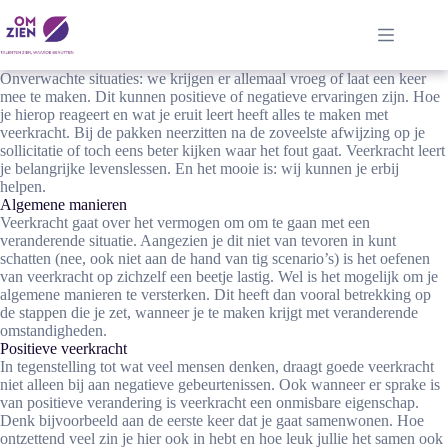
Ga
naar
de
inhoud
Onverwachte situaties: we krijgen er allemaal vroeg of laat een keer
mee te maken. Dit kunnen positieve of negatieve ervaringen zijn. Hoe
je hierop reageert en wat je eruit leert heeft alles te maken met
veerkracht. Bij de pakken neerzitten na de zoveelste afwijzing op je
sollicitatie of toch eens beter kijken waar het fout gaat. Veerkracht leert
je belangrijke levenslessen. En het mooie is: wij kunnen je erbij
helpen.
Algemene manieren
Veerkracht gaat over het vermogen om om te gaan met een
veranderende situatie. Aangezien je dit niet van tevoren in kunt
schatten (nee, ook niet aan de hand van tig scenario’s) is het oefenen
van veerkracht op zichzelf een beetje lastig. Wel is het mogelijk om je
algemene manieren te versterken. Dit heeft dan vooral betrekking op
de stappen die je zet, wanneer je te maken krijgt met veranderende
omstandigheden.
Positieve veerkracht
In tegenstelling tot wat veel mensen denken, draagt goede veerkracht
niet alleen bij aan negatieve gebeurtenissen. Ook wanneer er sprake is
van positieve verandering is veerkracht een onmisbare eigenschap.
Denk bijvoorbeeld aan de eerste keer dat je gaat samenwonen. Hoe
ontzettend veel zin je hier ook in hebt en hoe leuk jullie het samen ook