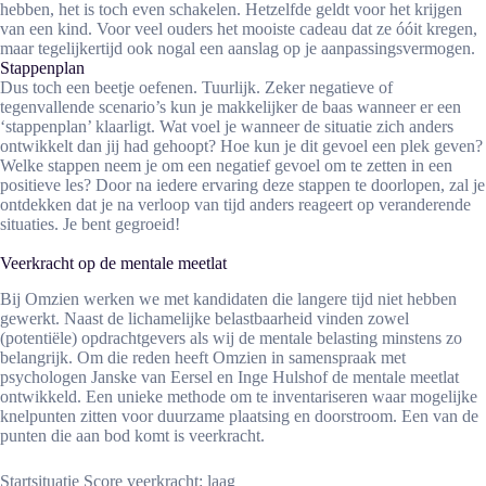
hebben, het is toch even schakelen. Hetzelfde geldt voor het krijgen
van een kind. Voor veel ouders het mooiste cadeau dat ze óóit kregen,
maar tegelijkertijd ook nogal een aanslag op je aanpassingsvermogen.
Stappenplan
Dus toch een beetje oefenen. Tuurlijk. Zeker negatieve of
tegenvallende scenario’s kun je makkelijker de baas wanneer er een
‘stappenplan’ klaarligt. Wat voel je wanneer de situatie zich anders
ontwikkelt dan jij had gehoopt? Hoe kun je dit gevoel een plek geven?
Welke stappen neem je om een negatief gevoel om te zetten in een
positieve les? Door na iedere ervaring deze stappen te doorlopen, zal je
ontdekken dat je na verloop van tijd anders reageert op veranderende
situaties. Je bent gegroeid!
Veerkracht op de mentale meetlat
Bij Omzien werken we met kandidaten die langere tijd niet hebben
gewerkt. Naast de lichamelijke belastbaarheid vinden zowel
(potentiële) opdrachtgevers als wij de mentale belasting minstens zo
belangrijk. Om die reden heeft Omzien in samenspraak met
psychologen Janske van Eersel en Inge Hulshof de mentale meetlat
ontwikkeld. Een unieke methode om te inventariseren waar mogelijke
knelpunten zitten voor duurzame plaatsing en doorstroom. Een van de
punten die aan bod komt is veerkracht.
Startsituatie Score veerkracht: laag