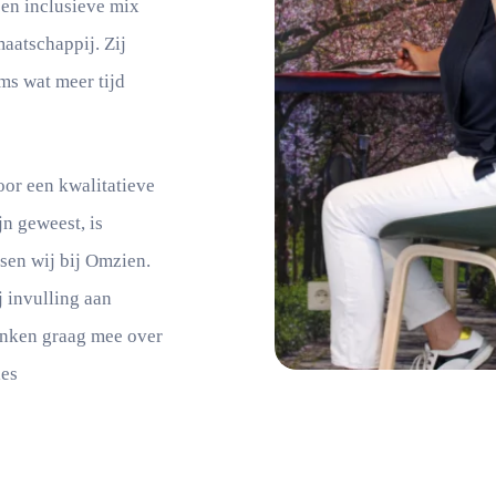
 en inclusieve mix
aatschappij. Zij
ms wat meer tijd
or een kwalitatieve
n geweest, is
en wij bij Omzien.
 invulling aan
enken graag mee over
ies