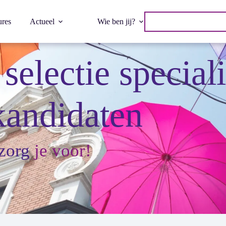
ures
Actueel
Wie ben jij?
selectie special
kandidaten
zorg
je voor!