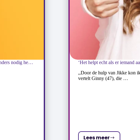
‘Veel werkgevers vinden het lastig als je iets anders nodig hebt dan standaard’
,,Door de hulp van Jikke kon ik
vertelt Ginny (47), die …
Lees meer