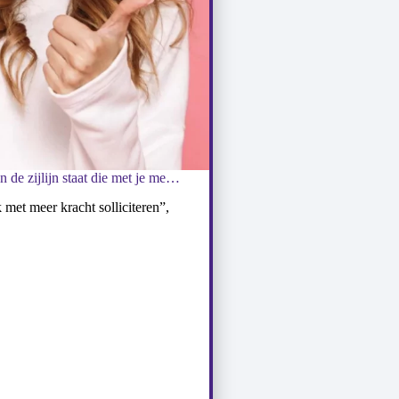
‘Het helpt echt als er iemand aan de zijlijn staat die met je meedenkt’
 met meer kracht solliciteren”,
Twintig jaar lan
van bewoners n
Lees meer