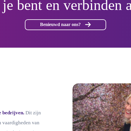
 je bent en verbinden 
Benieuwd naar ons?
 bedrijven.
Dit zijn
en vaardigheden van