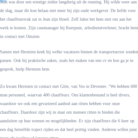
Jean was door een ernstige ziekte langdurig uit de running. Hij wilde weer aan
de slag, maar dit kon helaas niet meer bij zijn oude werkgever. De liefde voor
het chauffeursvak zat in Jean zijn bloed. Zelf lukte het hem niet om aan het
werk te komen. Zijn casemanager bij Keerpunt, arbodienstverlener, bracht hem
in contact met Omzien.
Samen met Hermien keek hij welke vacatures binnen de transportsector zouden
passen. Ook bij praktische zaken, zoals het maken van een cv en hoe ga je in
gesprek, hielp Hermien hem.
Zo kwam Hermien in contact met Gitte, van Vos in Deventer. “We hebben 600
man personeel, waarvan 400 chauffeurs. Ons klantenbestand is heel divers,
waardoor we ook een gevarieerd aanbod aan ritten hebben voor onze
chauffeurs. Daardoor zijn wij in staat om mensen ritten te bieden die
aansluiten op hun wensen en mogelijkheden. Er zijn chauffeurs die 6 keer op
een dag hetzelfde traject rijden en dat heel prettig vinden. Anderen willen juist
meer afwisseling of langere ritten.