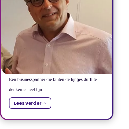
en
compassie
een
idee
heeft
en
dat
weet
te
koppelen
aan
Een businesspartner die buiten de lijntjes durft te
een
denken is heel fijn
goed,
creatief
Lees verder
en
Een
toch
businesspartner
ook
die
zakelijk
buiten