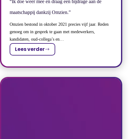
“Ik doe weer mee en draag een bijdrage aan de
maatschappij dankzij Omzien.”
Omzien bestond in oktober 2021 precies vijf jaar. Reden
genoeg om in gesprek te gaan met medewerkers,
kandidaten, oud-collega’s en…
Lees verder
“Ik
doe
weer
mee
en
draag
een
bijdrage
aan
de
maatschappij
dankzij