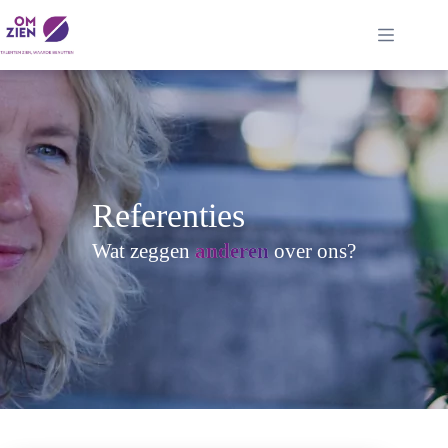
Ga
naar
de
inhoud
Referenties
Wat zeggen
anderen
over ons?