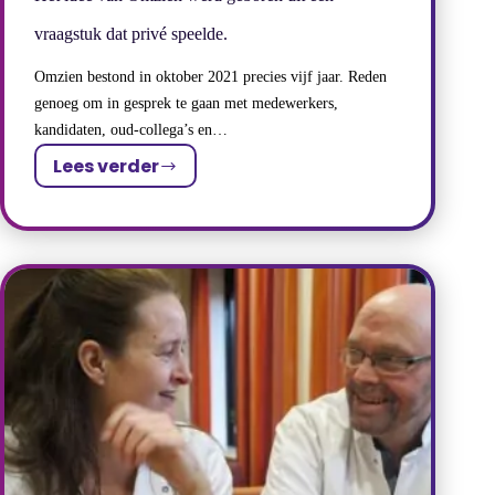
vraagstuk dat privé speelde.
Omzien bestond in oktober 2021 precies vijf jaar. Reden
genoeg om in gesprek te gaan met medewerkers,
kandidaten, oud-collega’s en…
Lees verder
Het
idee
van
Omzien
werd
geboren
uit
een
vraagstuk
dat
privé
speelde.