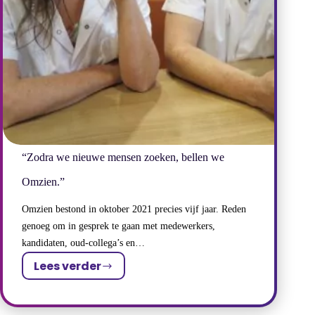
“Zodra we nieuwe mensen zoeken, bellen we
Omzien.”
Omzien bestond in oktober 2021 precies vijf jaar. Reden
genoeg om in gesprek te gaan met medewerkers,
kandidaten, oud-collega’s en…
Lees verder
“Zodra
we
nieuwe