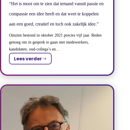
“Het is mooi om te zien dat iemand vanuit passie en
compassie een idee heeft en dat weet te koppelen
aan een goed, creatief en toch ook zakelijk idee.”
Omzien bestond in oktober 2021 precies vijf jaar. Reden
genoeg om in gesprek te gaan met medewerkers,
kandidaten, oud-collega’s en…
Lees verder
“Het
is
mooi
om
te
zien
dat
iemand
vanuit
passie