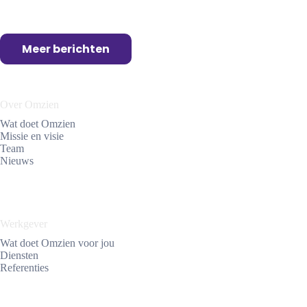
idee.”
de
lijntjes
durft
Meer berichten
te
denken
is
Over Omzien
heel
Wat doet Omzien
fijn
Missie en visie
Team
Nieuws
Werkgever
Wat doet Omzien voor jou
Diensten
Referenties